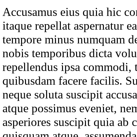
Accusamus eius quia hic co
itaque repellat aspernatur e
tempore minus numquam des
nobis temporibus dicta volu
repellendus ipsa commodi, 
quibusdam facere facilis. Sus
neque soluta suscipit accu
atque possimus eveniet, ne
asperiores suscipit quia ab
quisquam atque, assumenda